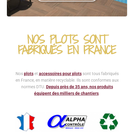
NOS PLOTS SONT
FABRIQUÉS EN FRANCE
Nos
plots
et
accessoires pour plots
sont tous fabriqués
en France, en matière recyclable. Ils sont conformes aux
normes DTU.
Depuis près de 35 ans, nos produits
équipent des milliers de chantiers
.